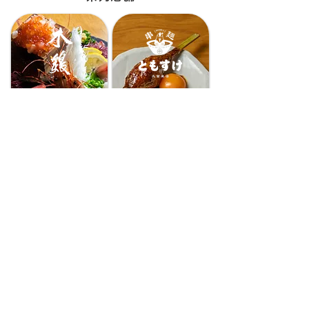
木鶏
ともすけ久留米店
二日市食堂
ともすけ大牟田店
​ともすけ