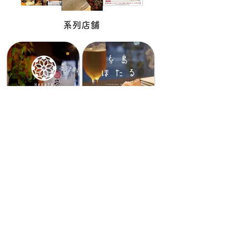
​系列店舗
博多ほたる
糸島ほたる
西新店
博多ほたる
ハカタホタル
麻布十番店
中目黒店