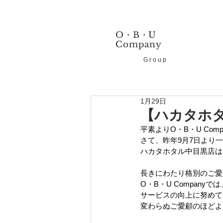
O・B・
U
Company
Group
1月29日
【ハカタホ
平素よりO・B・U Comp
さて、昨年9月7日より
ハカタホタル中目黒店は
長きにわたり格別のご
O・B・U Companyて
サービスの向上に努めて
変わらぬご愛顧のほど